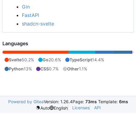
Gin
FastAPI
shadcn-svelte
Languages
Svelte
50.2%
Go
20.6%
TypeScript
14.4%
Python
13%
CSS
0.7%
Other
1.1%
Powered by Gitea
Version: 1.26.4
Page:
73ms
Template:
6ms
Licenses
API
Auto
English