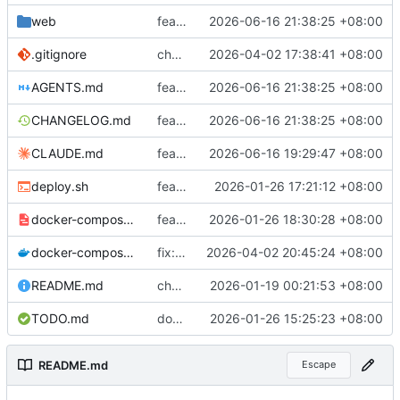
web
feat: implement WeChat cross-batch refund reconciliation and fix misc issues
2026-06-16 21:38:25 +08:00
.gitignore
chore: add server/server build artifact to gitignore
2026-04-02 17:38:41 +08:00
AGENTS.md
feat: implement WeChat cross-batch refund reconciliation and fix misc issues
2026-06-16 21:38:25 +08:00
CHANGELOG.md
feat: implement WeChat cross-batch refund reconciliation and fix misc issues
2026-06-16 21:38:25 +08:00
CLAUDE.md
feat: implement cross-batch Alipay refund reconciliation
2026-06-16 19:29:47 +08:00
deploy.sh
feat: 添加 Gitea Actions 自动部署功能
2026-01-26 17:21:12 +08:00
docker-compose.runner.yaml
feat: 改用 Docker 模式运行 Gitea Actions
2026-01-26 18:30:28 +08:00
docker-compose.yaml
fix: resolve CHANGELOG.md path issue for Docker deployment
2026-04-02 20:45:24 +08:00
README.md
chore(release): v1.0.9 移除 Webhook 自动部署功能
2026-01-19 00:21:53 +08:00
TODO.md
docs: add gitea webhook deploy plan
2026-01-26 15:25:23 +08:00
README.md
Escape