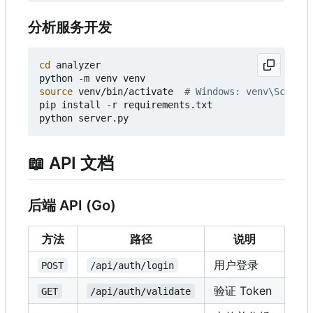
分析服务开发
cd
 analyzer

source
 venv/bin/activate  
# Windows: venv\Scripts
pip install -r requirements.txt

📖
API 文档
后端 API (Go)
方法
路径
说明
用户登录
POST
/api/auth/login
验证 Token
GET
/api/auth/validate