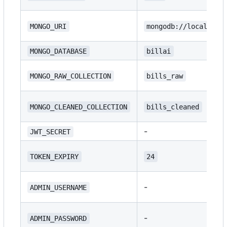
MONGO_URI
mongodb://localhost
MONGO_DATABASE
billai
MONGO_RAW_COLLECTION
bills_raw
MONGO_CLEANED_COLLECTION
bills_cleaned
-
JWT_SECRET
TOKEN_EXPIRY
24
-
ADMIN_USERNAME
-
ADMIN_PASSWORD