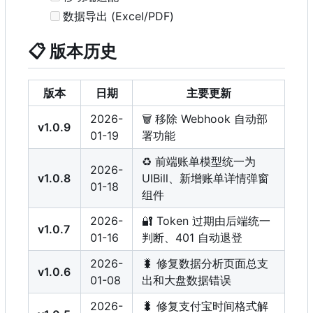
数据导出 (Excel/PDF)
📋
版本历史
版本
日期
主要更新
2026-
🗑️
移除 Webhook 自动部
v1.0.9
01-19
署功能
♻️
前端账单模型统一为
2026-
v1.0.8
UIBill、新增账单详情弹窗
01-18
组件
2026-
🔐
Token 过期由后端统一
v1.0.7
01-16
判断、401 自动退登
2026-
🐛
修复数据分析页面总支
v1.0.6
01-08
出和大盘数据错误
2026-
🐛
修复支付宝时间格式解