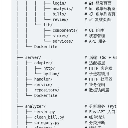
│   │   │   ├── login/        # 🔐 登录页面

│   │   │   ├── analysis/     # 📊 账单分析页

│   │   │   ├── bills/        # 📋 账单列表页

│   │   │   └── review/       # ✅ 复核页面

│   │   └── lib/

│   │       ├── components/   # UI 组件

│   │       ├── stores/       # 状态管理

│   │       └── services/     # API 服务

│   └── Dockerfile

│

├── server/                   # 后端 (Go + Gin)

│   ├── adapter/              # 适配器层

│   │   ├── http/             # HTTP 客户端

│   │   └── python/           # 子进程调用

│   ├── handler/              # HTTP 处理器

│   ├── service/              # 业务逻辑

│   ├── repository/           # 数据访问层

│   └── Dockerfile

│

├── analyzer/                 # 分析服务 (Python + 
│   ├── server.py             # FastAPI 入口

│   ├── clean_bill.py         # 账单清洗

│   ├── category.py           # 分类推断
