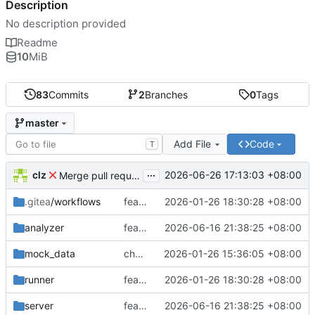
Description
No description provided
Readme
10
MiB
83
Commits
2
Branches
0
Tags
master
Add File
Code
T
...
clz
2026-06-26 17:13:03 +08:00
Merge pull request 'feat: implement WeChat cross-batch refund reconciliation and fix misc issues' (
.gitea
/workflows
feat: 改用 Docker 模式运行 Gitea Actions
2026-01-26 18:30:28 +08:00
analyzer
feat: implement WeChat cross-batch refund reconciliation and fix misc issues
2026-06-16 21:38:25 +08:00
mock_data
chore: release v1.3.0 - 京东账单支持
2026-01-26 15:36:05 +08:00
runner
feat: 改用 Docker 模式运行 Gitea Actions
2026-01-26 18:30:28 +08:00
server
feat: implement WeChat cross-batch refund reconciliation and fix misc issues
2026-06-16 21:38:25 +08:00