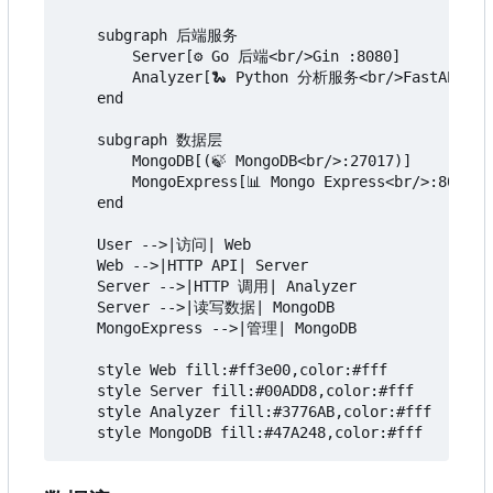
    subgraph 后端服务

        Server[⚙️ Go 后端<br/>Gin :8080]

        Analyzer[🐍 Python 分析服务<br/>FastAPI :80
    end

    subgraph 数据层

        MongoDB[(🍃 MongoDB<br/>:27017)]

        MongoExpress[📊 Mongo Express<br/>:8083]

    end

    User -->|访问| Web

    Web -->|HTTP API| Server

    Server -->|HTTP 调用| Analyzer

    Server -->|读写数据| MongoDB

    MongoExpress -->|管理| MongoDB

    style Web fill:#ff3e00,color:#fff

    style Server fill:#00ADD8,color:#fff

    style Analyzer fill:#3776AB,color:#fff
