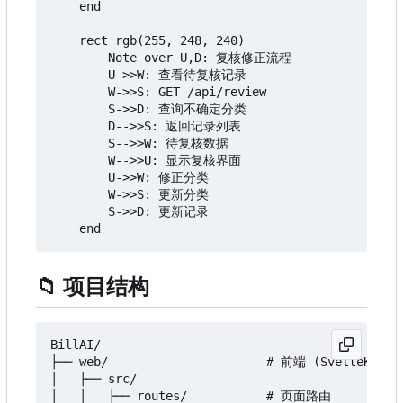
    end

    rect rgb(255, 248, 240)

        Note over U,D: 复核修正流程

        U->>W: 查看待复核记录

        W->>S: GET /api/review

        S->>D: 查询不确定分类

        D-->>S: 返回记录列表

        S-->>W: 待复核数据

        W-->>U: 显示复核界面

        U->>W: 修正分类

        W->>S: 更新分类

        S->>D: 更新记录

📁
项目结构
BillAI/

├── web/                      # 前端 (SvelteKit + 
│   ├── src/

│   │   ├── routes/           # 页面路由
