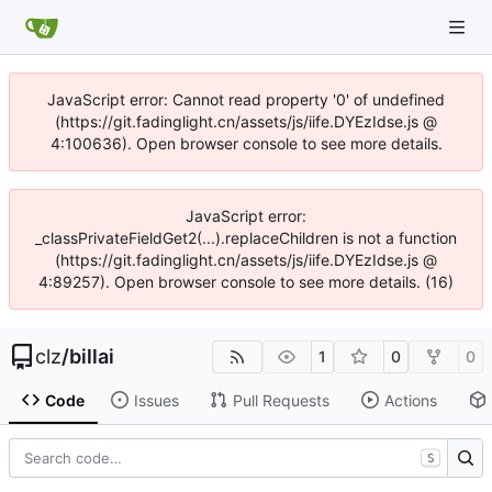
JavaScript error: Cannot read property '0' of undefined
(https://git.fadinglight.cn/assets/js/iife.DYEzIdse.js @
4:100636). Open browser console to see more details.
JavaScript error:
_classPrivateFieldGet2(...).replaceChildren is not a function
(https://git.fadinglight.cn/assets/js/iife.DYEzIdse.js @
4:89257). Open browser console to see more details. (16)
clz
/
billai
1
0
0
Code
Issues
Pull Requests
Actions
S