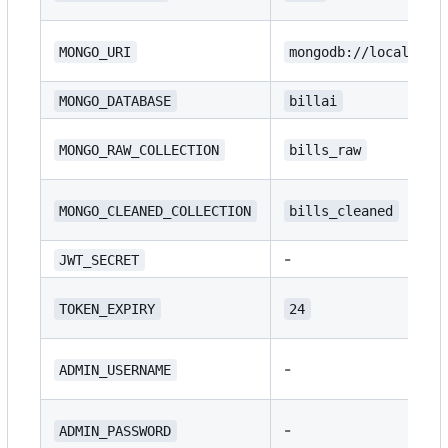
MONGO_URI
mongodb://localhost
MONGO_DATABASE
billai
MONGO_RAW_COLLECTION
bills_raw
MONGO_CLEANED_COLLECTION
bills_cleaned
-
JWT_SECRET
TOKEN_EXPIRY
24
-
ADMIN_USERNAME
-
ADMIN_PASSWORD