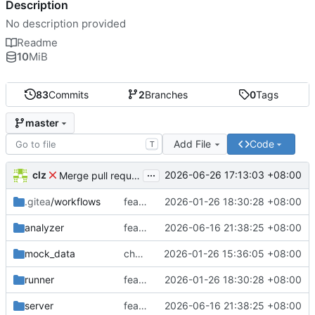
Description
No description provided
Readme
10
MiB
83
Commits
2
Branches
0
Tags
master
Add File
Code
T
...
clz
2026-06-26 17:13:03 +08:00
Merge pull request 'feat: implement WeChat cross-batch refund reconciliation and fix misc issues' (
.gitea
/workflows
feat: 改用 Docker 模式运行 Gitea Actions
2026-01-26 18:30:28 +08:00
analyzer
feat: implement WeChat cross-batch refund reconciliation and fix misc issues
2026-06-16 21:38:25 +08:00
mock_data
chore: release v1.3.0 - 京东账单支持
2026-01-26 15:36:05 +08:00
runner
feat: 改用 Docker 模式运行 Gitea Actions
2026-01-26 18:30:28 +08:00
server
feat: implement WeChat cross-batch refund reconciliation and fix misc issues
2026-06-16 21:38:25 +08:00