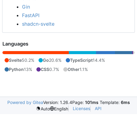
Gin
FastAPI
shadcn-svelte
Languages
Svelte
50.2%
Go
20.6%
TypeScript
14.4%
Python
13%
CSS
0.7%
Other
1.1%
Powered by Gitea
Version: 1.26.4
Page:
101ms
Template:
6ms
Licenses
API
Auto
English