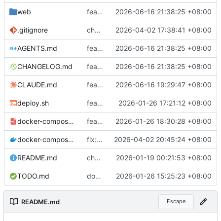
web
feat: implement WeChat cross-batch refund reconciliation and fix misc issues
2026-06-16 21:38:25 +08:00
.gitignore
chore: add server/server build artifact to gitignore
2026-04-02 17:38:41 +08:00
AGENTS.md
feat: implement WeChat cross-batch refund reconciliation and fix misc issues
2026-06-16 21:38:25 +08:00
CHANGELOG.md
feat: implement WeChat cross-batch refund reconciliation and fix misc issues
2026-06-16 21:38:25 +08:00
CLAUDE.md
feat: implement cross-batch Alipay refund reconciliation
2026-06-16 19:29:47 +08:00
deploy.sh
feat: 添加 Gitea Actions 自动部署功能
2026-01-26 17:21:12 +08:00
docker-compose.runner.yaml
feat: 改用 Docker 模式运行 Gitea Actions
2026-01-26 18:30:28 +08:00
docker-compose.yaml
fix: resolve CHANGELOG.md path issue for Docker deployment
2026-04-02 20:45:24 +08:00
README.md
chore(release): v1.0.9 移除 Webhook 自动部署功能
2026-01-19 00:21:53 +08:00
TODO.md
docs: add gitea webhook deploy plan
2026-01-26 15:25:23 +08:00
README.md
Escape