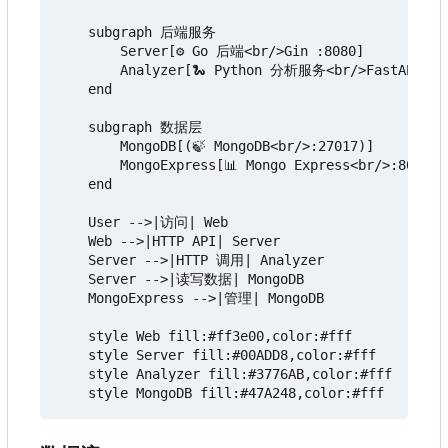
    subgraph 后端服务

        Server[⚙️ Go 后端<br/>Gin :8080]

        Analyzer[🐍 Python 分析服务<br/>FastAPI :80
    end

    subgraph 数据层

        MongoDB[(🍃 MongoDB<br/>:27017)]

        MongoExpress[📊 Mongo Express<br/>:8083]

    end

    User -->|访问| Web

    Web -->|HTTP API| Server

    Server -->|HTTP 调用| Analyzer

    Server -->|读写数据| MongoDB

    MongoExpress -->|管理| MongoDB

    style Web fill:#ff3e00,color:#fff

    style Server fill:#00ADD8,color:#fff

    style Analyzer fill:#3776AB,color:#fff
