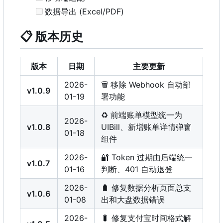
数据导出 (Excel/PDF)
📋
版本历史
版本
日期
主要更新
2026-
🗑️
移除 Webhook 自动部
v1.0.9
01-19
署功能
♻️
前端账单模型统一为
2026-
v1.0.8
UIBill、新增账单详情弹窗
01-18
组件
2026-
🔐
Token 过期由后端统一
v1.0.7
01-16
判断、401 自动退登
2026-
🐛
修复数据分析页面总支
v1.0.6
01-08
出和大盘数据错误
2026-
🐛
修复支付宝时间格式解