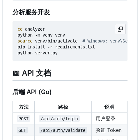
分析服务开发
cd
 analyzer

source
 venv/bin/activate  
# Windows: venv\Scripts
pip install -r requirements.txt

📖
API 文档
后端 API (Go)
方法
路径
说明
用户登录
POST
/api/auth/login
验证 Token
GET
/api/auth/validate