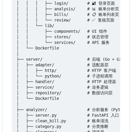
│   │   │   ├── login/        # 🔐 登录页面

│   │   │   ├── analysis/     # 📊 账单分析页

│   │   │   ├── bills/        # 📋 账单列表页

│   │   │   └── review/       # ✅ 复核页面

│   │   └── lib/

│   │       ├── components/   # UI 组件

│   │       ├── stores/       # 状态管理

│   │       └── services/     # API 服务

│   └── Dockerfile

│

├── server/                   # 后端 (Go + Gin)

│   ├── adapter/              # 适配器层

│   │   ├── http/             # HTTP 客户端

│   │   └── python/           # 子进程调用

│   ├── handler/              # HTTP 处理器

│   ├── service/              # 业务逻辑

│   ├── repository/           # 数据访问层

│   └── Dockerfile

│

├── analyzer/                 # 分析服务 (Python + 
│   ├── server.py             # FastAPI 入口

│   ├── clean_bill.py         # 账单清洗

│   ├── category.py           # 分类推断
