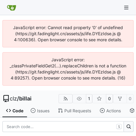
JavaScript error: Cannot read property '0' of undefined
(https://git.fadinglight.cn/assets/js/iife.DYEzIdse.js @
4:100636). Open browser console to see more details.
JavaScript error:
_classPrivateFieldGet2(...).replaceChildren is not a function
(https://git.fadinglight.cn/assets/js/iife.DYEzIdse.js @
4:89257). Open browser console to see more details. (16)
clz
/
billai
1
0
0
Code
Issues
Pull Requests
Actions
S