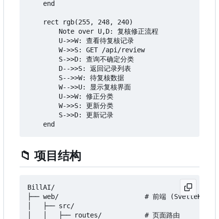
    end

    rect rgb(255, 248, 240)

        Note over U,D: 复核修正流程

        U->>W: 查看待复核记录

        W->>S: GET /api/review

        S->>D: 查询不确定分类

        D-->>S: 返回记录列表

        S-->>W: 待复核数据

        W-->>U: 显示复核界面

        U->>W: 修正分类

        W->>S: 更新分类

        S->>D: 更新记录

📁
项目结构
BillAI/

├── web/                      # 前端 (SvelteKit + 
│   ├── src/

│   │   ├── routes/           # 页面路由
