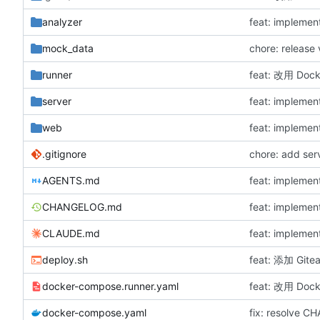
analyzer
mock_data
chore: relea
runner
feat: 改用 Doc
server
web
.gitignore
chore: add serv
AGENTS.md
CHANGELOG.md
CLAUDE.md
feat: implement
deploy.sh
feat: 添加 Git
docker-compose.runner.yaml
feat: 改用 Doc
docker-compose.yaml
fix: resolve 