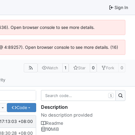
Sign In
00636). Open browser console to see more details.
.js @ 4:89257). Open browser console to see more details. (16)
1
0
0
Watch
Star
Fork
ity
S
Description
e
Code
No description provided
17:13:03 +08:00
m dev into master
Readme
10
MiB
18:30:28 +08:00