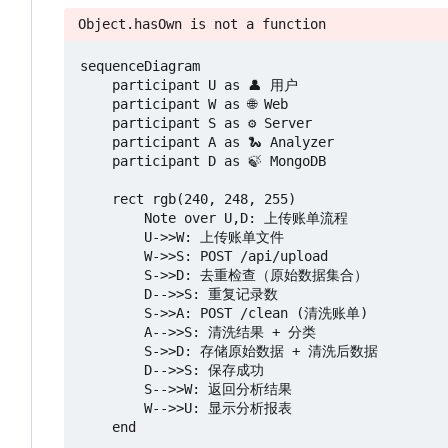
Object.hasOwn is not a function
sequenceDiagram

    participant U as 👤 用户

    participant W as 🌐 Web

    participant S as ⚙️ Server

    participant A as 🐍 Analyzer

    participant D as 🍃 MongoDB

    rect rgb(240, 248, 255)

        Note over U,D: 上传账单流程

        U->>W: 上传账单文件

        W->>S: POST /api/upload

        S->>D: 去重检查（原始数据集合）

        D-->>S: 重复记录数

        S->>A: POST /clean (清洗账单)

        A-->>S: 清洗结果 + 分类

        S->>D: 存储原始数据 + 清洗后数据

        D-->>S: 保存成功

        S-->>W: 返回分析结果

        W-->>U: 显示分析报表

    end
