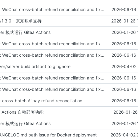
feat: implement WeChat cross-batch refund reconciliation and fix misc issues
2026-06-16 
se v1.3.0 - 京东账单支持
2026-01-26 
ker 模式运行 Gitea Actions
2026-01-26 
feat: implement WeChat cross-batch refund reconciliation and fix misc issues
2026-06-16 
feat: implement WeChat cross-batch refund reconciliation and fix misc issues
2026-06-16 
er/server build artifact to gitignore
2026-04-02 
feat: implement WeChat cross-batch refund reconciliation and fix misc issues
2026-06-16 
feat: implement WeChat cross-batch refund reconciliation and fix misc issues
2026-06-16 
 cross-batch Alipay refund reconciliation
2026-06-16 
ea Actions 自动部署功能
2026-01-26 
ker 模式运行 Gitea Actions
2026-01-26 
CHANGELOG.md path issue for Docker deployment
2026-04-02 