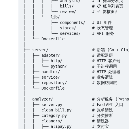
│   │   │   ├── analysis/     # 📊 账单分析页

│   │   │   ├── bills/        # 📋 账单列表页

│   │   │   └── review/       # ✅ 复核页面

│   │   └── lib/

│   │       ├── components/   # UI 组件

│   │       ├── stores/       # 状态管理

│   │       └── services/     # API 服务

│   └── Dockerfile

│

├── server/                   # 后端 (Go + Gin)
│   ├── adapter/              # 适配器层

│   │   ├── http/             # HTTP 客户端

│   │   └── python/           # 子进程调用

│   ├── handler/              # HTTP 处理器

│   ├── service/              # 业务逻辑

│   ├── repository/           # 数据访问层

│   └── Dockerfile

│

├── analyzer/                 # 分析服务 (Python
│   ├── server.py             # FastAPI 入口

│   ├── clean_bill.py         # 账单清洗

│   ├── category.py           # 分类推断

│   ├── cleaners/             # 清洗器

│   │   ├── alipay.py         # 支付宝
