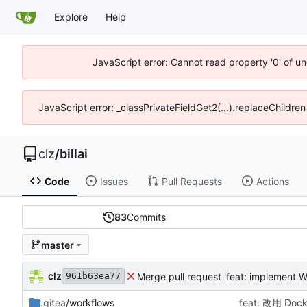
Explore
Help
JavaScript error: Cannot read property '0' of un
JavaScript error: _classPrivateFieldGet2(...).replaceChildren
clz
/
billai
Code
Issues
Pull Requests
Actions
83
Commits
master
clz
961b63ea77
.gitea
/workflows
feat: 改用 Doc