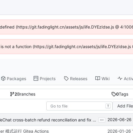
defined (https://git.fadinglight.cn/assets/js/iife.DYEzIdse.js @ 4:1
 is not a function (https://git.fadinglight.cn/assets/js/iife.DYEzIdse
Packages
Projects
Releases
Wiki
Activ
2
Branches
0
Tags
Add Fil
T
...
2026-06-26 
Merge pull request 'feat: implement WeChat cross-batch refund reconciliation and fix misc issues' (
#1
) fro
ker 模式运行 Gitea Actions
2026-01-26 