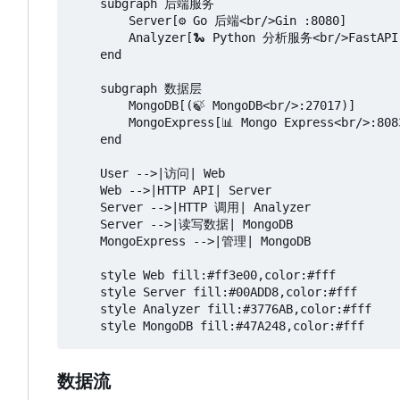
    subgraph 后端服务

        Server[⚙️ Go 后端<br/>Gin :8080]

        Analyzer[🐍 Python 分析服务<br/>FastAPI 
    end

    subgraph 数据层

        MongoDB[(🍃 MongoDB<br/>:27017)]

        MongoExpress[📊 Mongo Express<br/>:8083
    end

    User -->|访问| Web

    Web -->|HTTP API| Server

    Server -->|HTTP 调用| Analyzer

    Server -->|读写数据| MongoDB

    MongoExpress -->|管理| MongoDB

    style Web fill:#ff3e00,color:#fff

    style Server fill:#00ADD8,color:#fff

    style Analyzer fill:#3776AB,color:#fff

数据流