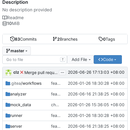
Description
No description provided
Readme
10
MiB
83
Commits
2
Branches
0
Tags
master
Add File
Code
T
...
clz
2026-06-26 17:13:03 +08:00
Merge pull request 'feat: implement WeChat cross-batch refund reconciliation and fix misc issues' (
.gitea
/workflows
feat: 改用 Docker 模式运行 Gitea Actions
2026-01-26 18:30:28 +08:00
analyzer
feat: implement WeChat cross-batch refund reconciliation and fix misc issues
2026-06-16 21:38:25 +08:00
mock_data
chore: release v1.3.0 - 京东账单支持
2026-01-26 15:36:05 +08:00
runner
feat: 改用 Docker 模式运行 Gitea Actions
2026-01-26 18:30:28 +08:00
server
feat: implement WeChat cross-batch refund reconciliation and fix misc issues
2026-06-16 21:38:25 +08:00