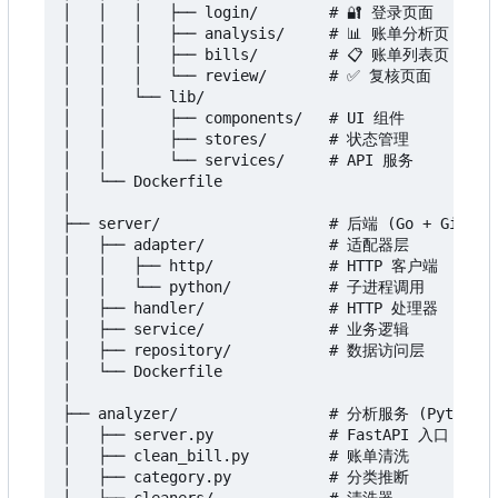
│   │   │   ├── login/        # 🔐 登录页面

│   │   │   ├── analysis/     # 📊 账单分析页

│   │   │   ├── bills/        # 📋 账单列表页

│   │   │   └── review/       # ✅ 复核页面

│   │   └── lib/

│   │       ├── components/   # UI 组件

│   │       ├── stores/       # 状态管理

│   │       └── services/     # API 服务

│   └── Dockerfile

│

├── server/                   # 后端 (Go + Gin)

│   ├── adapter/              # 适配器层

│   │   ├── http/             # HTTP 客户端

│   │   └── python/           # 子进程调用

│   ├── handler/              # HTTP 处理器

│   ├── service/              # 业务逻辑

│   ├── repository/           # 数据访问层

│   └── Dockerfile

│

├── analyzer/                 # 分析服务 (Python + 
│   ├── server.py             # FastAPI 入口

│   ├── clean_bill.py         # 账单清洗

│   ├── category.py           # 分类推断
