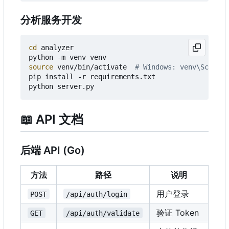
分析服务开发
cd
 analyzer

source
 venv/bin/activate  
# Windows: venv\Scripts
pip install -r requirements.txt

📖
API 文档
后端 API (Go)
方法
路径
说明
用户登录
POST
/api/auth/login
验证 Token
GET
/api/auth/validate