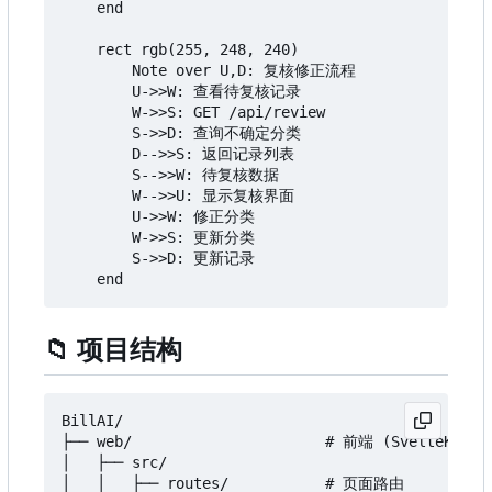
    end

    rect rgb(255, 248, 240)

        Note over U,D: 复核修正流程

        U->>W: 查看待复核记录

        W->>S: GET /api/review

        S->>D: 查询不确定分类

        D-->>S: 返回记录列表

        S-->>W: 待复核数据

        W-->>U: 显示复核界面

        U->>W: 修正分类

        W->>S: 更新分类

        S->>D: 更新记录

📁
项目结构
BillAI/

├── web/                      # 前端 (SvelteKit + 
│   ├── src/

│   │   ├── routes/           # 页面路由
