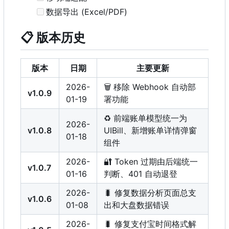
数据导出 (Excel/PDF)
📋
版本历史
版本
日期
主要更新
2026-
🗑️
移除 Webhook 自动部
v1.0.9
01-19
署功能
♻️
前端账单模型统一为
2026-
v1.0.8
UIBill、新增账单详情弹窗
01-18
组件
2026-
🔐
Token 过期由后端统一
v1.0.7
01-16
判断、401 自动退登
2026-
🐛
修复数据分析页面总支
v1.0.6
01-08
出和大盘数据错误
2026-
🐛
修复支付宝时间格式解