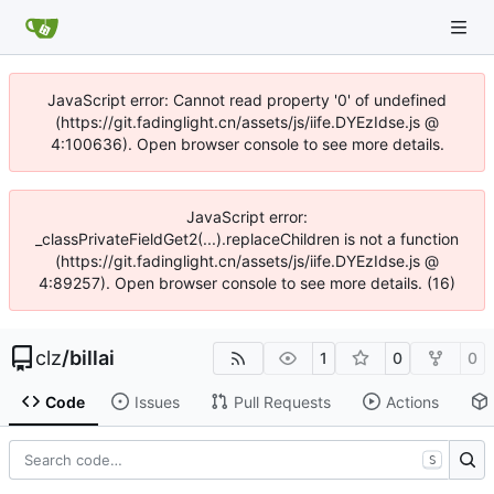
JavaScript error: Cannot read property '0' of undefined
(https://git.fadinglight.cn/assets/js/iife.DYEzIdse.js @
4:100636). Open browser console to see more details.
JavaScript error:
_classPrivateFieldGet2(...).replaceChildren is not a function
(https://git.fadinglight.cn/assets/js/iife.DYEzIdse.js @
4:89257). Open browser console to see more details. (16)
clz
/
billai
1
0
0
Code
Issues
Pull Requests
Actions
S