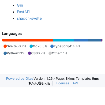
Gin
FastAPI
shadcn-svelte
Languages
Svelte
50.2%
Go
20.6%
TypeScript
14.4%
Python
13%
CSS
0.7%
Other
1.1%
Powered by Gitea
Version: 1.26.4
Page:
84ms
Template:
6ms
Licenses
API
Auto
English