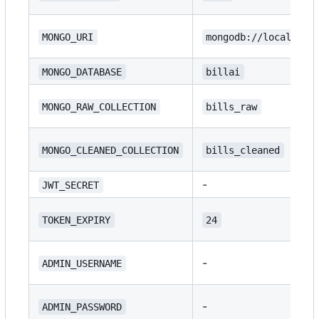
MONGO_URI
mongodb://localhost
MONGO_DATABASE
billai
MONGO_RAW_COLLECTION
bills_raw
MONGO_CLEANED_COLLECTION
bills_cleaned
-
JWT_SECRET
TOKEN_EXPIRY
24
-
ADMIN_USERNAME
-
ADMIN_PASSWORD