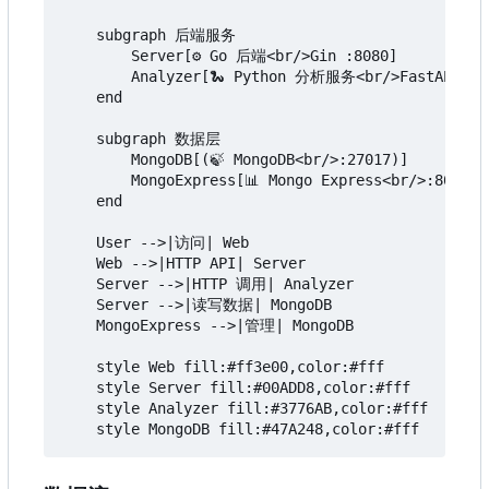
    subgraph 后端服务

        Server[⚙️ Go 后端<br/>Gin :8080]

        Analyzer[🐍 Python 分析服务<br/>FastAPI :80
    end

    subgraph 数据层

        MongoDB[(🍃 MongoDB<br/>:27017)]

        MongoExpress[📊 Mongo Express<br/>:8083]

    end

    User -->|访问| Web

    Web -->|HTTP API| Server

    Server -->|HTTP 调用| Analyzer

    Server -->|读写数据| MongoDB

    MongoExpress -->|管理| MongoDB

    style Web fill:#ff3e00,color:#fff

    style Server fill:#00ADD8,color:#fff

    style Analyzer fill:#3776AB,color:#fff
