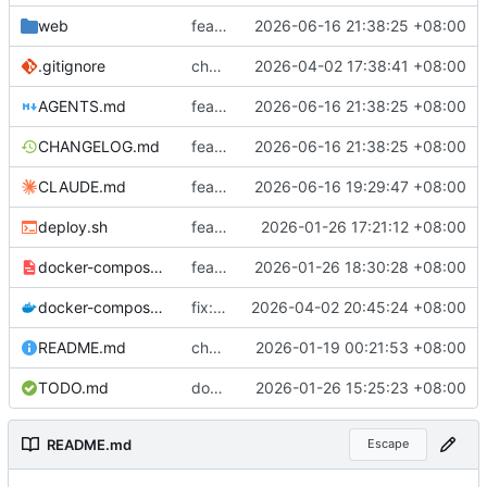
web
feat: implement WeChat cross-batch refund reconciliation and fix misc issues
2026-06-16 21:38:25 +08:00
.gitignore
chore: add server/server build artifact to gitignore
2026-04-02 17:38:41 +08:00
AGENTS.md
feat: implement WeChat cross-batch refund reconciliation and fix misc issues
2026-06-16 21:38:25 +08:00
CHANGELOG.md
feat: implement WeChat cross-batch refund reconciliation and fix misc issues
2026-06-16 21:38:25 +08:00
CLAUDE.md
feat: implement cross-batch Alipay refund reconciliation
2026-06-16 19:29:47 +08:00
deploy.sh
feat: 添加 Gitea Actions 自动部署功能
2026-01-26 17:21:12 +08:00
docker-compose.runner.yaml
feat: 改用 Docker 模式运行 Gitea Actions
2026-01-26 18:30:28 +08:00
docker-compose.yaml
fix: resolve CHANGELOG.md path issue for Docker deployment
2026-04-02 20:45:24 +08:00
README.md
chore(release): v1.0.9 移除 Webhook 自动部署功能
2026-01-19 00:21:53 +08:00
TODO.md
docs: add gitea webhook deploy plan
2026-01-26 15:25:23 +08:00
README.md
Escape