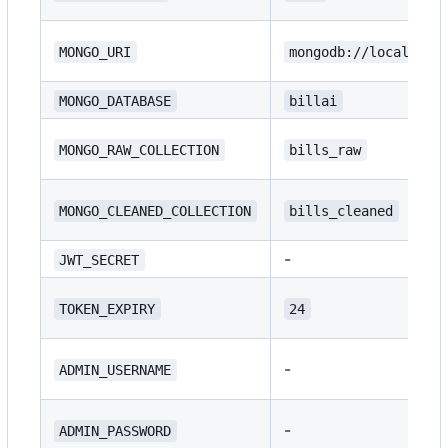
MONGO_URI
mongodb://localhost
MONGO_DATABASE
billai
MONGO_RAW_COLLECTION
bills_raw
MONGO_CLEANED_COLLECTION
bills_cleaned
-
JWT_SECRET
TOKEN_EXPIRY
24
-
ADMIN_USERNAME
-
ADMIN_PASSWORD