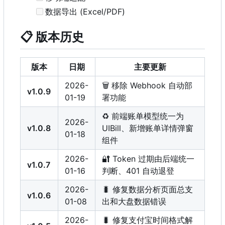
数据导出 (Excel/PDF)
📋
版本历史
版本
日期
主要更新
2026-
🗑️
移除 Webhook 自动部
v1.0.9
01-19
署功能
♻️
前端账单模型统一为
2026-
v1.0.8
UIBill、新增账单详情弹窗
01-18
组件
2026-
🔐
Token 过期由后端统一
v1.0.7
01-16
判断、401 自动退登
2026-
🐛
修复数据分析页面总支
v1.0.6
01-08
出和大盘数据错误
2026-
🐛
修复支付宝时间格式解