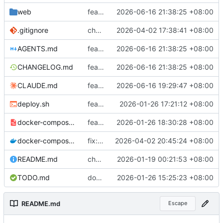
web
feat: implement WeChat cross-batch refund reconciliation and fix misc issues
2026-06-16 21:38:25 +08:00
.gitignore
chore: add server/server build artifact to gitignore
2026-04-02 17:38:41 +08:00
AGENTS.md
feat: implement WeChat cross-batch refund reconciliation and fix misc issues
2026-06-16 21:38:25 +08:00
CHANGELOG.md
feat: implement WeChat cross-batch refund reconciliation and fix misc issues
2026-06-16 21:38:25 +08:00
CLAUDE.md
feat: implement cross-batch Alipay refund reconciliation
2026-06-16 19:29:47 +08:00
deploy.sh
feat: 添加 Gitea Actions 自动部署功能
2026-01-26 17:21:12 +08:00
docker-compose.runner.yaml
feat: 改用 Docker 模式运行 Gitea Actions
2026-01-26 18:30:28 +08:00
docker-compose.yaml
fix: resolve CHANGELOG.md path issue for Docker deployment
2026-04-02 20:45:24 +08:00
README.md
chore(release): v1.0.9 移除 Webhook 自动部署功能
2026-01-19 00:21:53 +08:00
TODO.md
docs: add gitea webhook deploy plan
2026-01-26 15:25:23 +08:00
README.md
Escape