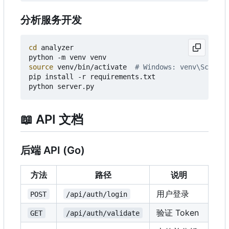
分析服务开发
cd
 analyzer

source
 venv/bin/activate  
# Windows: venv\Scripts
pip install -r requirements.txt

📖
API 文档
后端 API (Go)
方法
路径
说明
用户登录
POST
/api/auth/login
验证 Token
GET
/api/auth/validate