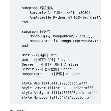
    subgraph 后端服务

        Server[⚙️ Go 后端<br/>Gin :8080]

        Analyzer[🐍 Python 分析服务<br/>FastAPI :80
    end

    subgraph 数据层

        MongoDB[(🍃 MongoDB<br/>:27017)]

        MongoExpress[📊 Mongo Express<br/>:8083]

    end

    User -->|访问| Web

    Web -->|HTTP API| Server

    Server -->|HTTP 调用| Analyzer

    Server -->|读写数据| MongoDB

    MongoExpress -->|管理| MongoDB

    style Web fill:#ff3e00,color:#fff

    style Server fill:#00ADD8,color:#fff

    style Analyzer fill:#3776AB,color:#fff
