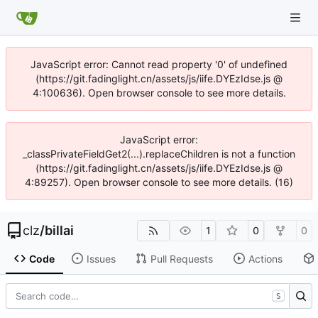
JavaScript error: Cannot read property '0' of undefined
(https://git.fadinglight.cn/assets/js/iife.DYEzIdse.js @
4:100636). Open browser console to see more details.
JavaScript error:
_classPrivateFieldGet2(...).replaceChildren is not a function
(https://git.fadinglight.cn/assets/js/iife.DYEzIdse.js @
4:89257). Open browser console to see more details. (16)
clz
/
billai
1
0
0
Code
Issues
Pull Requests
Actions
S