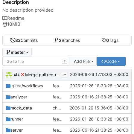
Description
No description provided
Readme
10
MiB
83
Commits
2
Branches
0
Tags
master
Add File
Code
T
...
clz
2026-06-26 17:13:03 +08:00
Merge pull request 'feat: implement WeChat cross-batch refund reconciliation and fix misc issues' (
.gitea
/workflows
feat: 改用 Docker 模式运行 Gitea Actions
2026-01-26 18:30:28 +08:00
analyzer
feat: implement WeChat cross-batch refund reconciliation and fix misc issues
2026-06-16 21:38:25 +08:00
mock_data
chore: release v1.3.0 - 京东账单支持
2026-01-26 15:36:05 +08:00
runner
feat: 改用 Docker 模式运行 Gitea Actions
2026-01-26 18:30:28 +08:00
server
feat: implement WeChat cross-batch refund reconciliation and fix misc issues
2026-06-16 21:38:25 +08:00