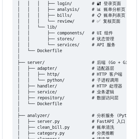
│   │   │   ├── login/        # 🔐 登录页面

│   │   │   ├── analysis/     # 📊 账单分析页

│   │   │   ├── bills/        # 📋 账单列表页

│   │   │   └── review/       # ✅ 复核页面

│   │   └── lib/

│   │       ├── components/   # UI 组件

│   │       ├── stores/       # 状态管理

│   │       └── services/     # API 服务

│   └── Dockerfile

│

├── server/                   # 后端 (Go + Gin)

│   ├── adapter/              # 适配器层

│   │   ├── http/             # HTTP 客户端

│   │   └── python/           # 子进程调用

│   ├── handler/              # HTTP 处理器

│   ├── service/              # 业务逻辑

│   ├── repository/           # 数据访问层

│   └── Dockerfile

│

├── analyzer/                 # 分析服务 (Python + 
│   ├── server.py             # FastAPI 入口

│   ├── clean_bill.py         # 账单清洗

│   ├── category.py           # 分类推断
