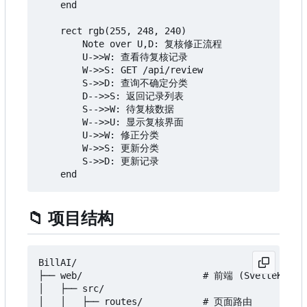
    end

    rect rgb(255, 248, 240)

        Note over U,D: 复核修正流程

        U->>W: 查看待复核记录

        W->>S: GET /api/review

        S->>D: 查询不确定分类

        D-->>S: 返回记录列表

        S-->>W: 待复核数据

        W-->>U: 显示复核界面

        U->>W: 修正分类

        W->>S: 更新分类

        S->>D: 更新记录

📁
项目结构
BillAI/

├── web/                      # 前端 (SvelteKit + 
│   ├── src/

│   │   ├── routes/           # 页面路由
